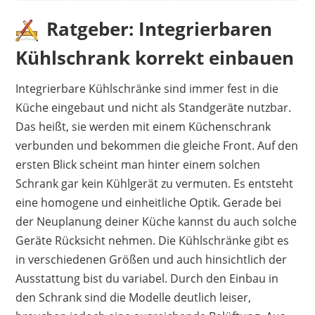
vollkommen erfüllt. Nur zu Beginn könnte das
Ratgeber: Integrierbaren
Anlaufen etwas lauter sein. Anschließend ist der
Kühlschrank korrekt einbauen
Kompressor kaum noch zu hören. Ist das Modell
zu kalt eingestellt, gefrieren kleine
Integrierbare Kühlschränke sind immer fest in die
Wassertropfen an der Rückwand und bilden
Küche eingebaut und nicht als Standgeräte nutzbar.
eine Eisschicht. Dennoch kümmert sich der
Das heißt, sie werden mit einem Küchenschrank
Kühlschrank selbst um das Abtauen. Kritik gibt
verbunden und bekommen die gleiche Front. Auf den
es außerdem an der Türablage. Stehen nur
ersten Blick scheint man hinter einem solchen
einzelne Flaschen darin, fallen sie bei einem
Schrank gar kein Kühlgerät zu vermuten. Es entsteht
kräftigen Ruck an der Tür heraus. Mit mehreren
eine homogene und einheitliche Optik. Gerade bei
Flaschen ist das aber kein Problem mehr. Auch
der Neuplanung deiner Küche kannst du auch solche
die Montage war für viele Kunden kein
Geräte Rücksicht nehmen. Die Kühlschränke gibt es
Hindernis und leicht vorzunehmen.
in verschiedenen Größen und auch hinsichtlich der
Vorteile
Ausstattung bist du variabel. Durch den Einbau in
den Schrank sind die Modelle deutlich leiser,
variable Innenausstattung