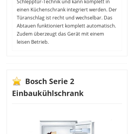
Schlepptür-Technik und kann komplett in
einen Küchenschrank integriert werden. Der
Türanschlag ist recht und wechselbar. Das
Abtauen funktioniert komplett automatisch.
Zudem überzeugt das Gerät mit einem
leisen Betrieb.
Die Kunden sind rundum zufrieden mit dem
Kühlschrank und sprechen von einer guten
Verarbeitung. Abzüge gibt es bei der
Kühlleistung, da diese auf eine recht hohe Stufe
Bosch Serie 2
gestellt werden muss. Manche Kunden
Einbaukühlschrank
schreiben wiederum von einer sehr guten
Kühlleistung. Außerdem sprechen die
Energiewerte für sich. Die Tür scheint nicht
besonders fest über die Schlepptechnik
montiert zu sein. Dennoch gibt es in den