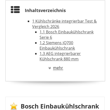
229,99 €
209,99 €
*
Inhaltsverzeichnis
1
Kühlschränke integrierbar Test &
Vergleich 2026
1.1
Bosch Einbaukühlschrank
Serie 6
1.2
Siemens iQ700
Einbaukühlschrank
1.3
AEG integrierbarer
Kühlschrank 880 mm
1.4
Bosch Serie 2
mehr
Einbaukühlschrank
2
Ratgeber: Integrierbaren
Kühlschrank korrekt einbauen
2.1
Was genau bedeutet
TELEFUNKEN
integrierbar bei einem
284,08 €
*
Kühlschrank?
2.2
Vorteil und Nachteile – im
Bosch Einbaukühlschrank
Vergleich zum freistehenden