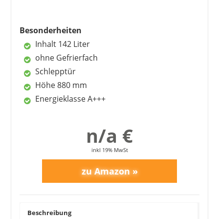
verstellbare Ablagen
VitaFresh Box
Besonderheiten
Inhalt 142 Liter
Nachteile
ohne Gefrierfach
für Singles zu groß
Schlepptür
Höhe 880 mm
Energieklasse A+++
n/a €
inkl 19% MwSt
Beschreibung