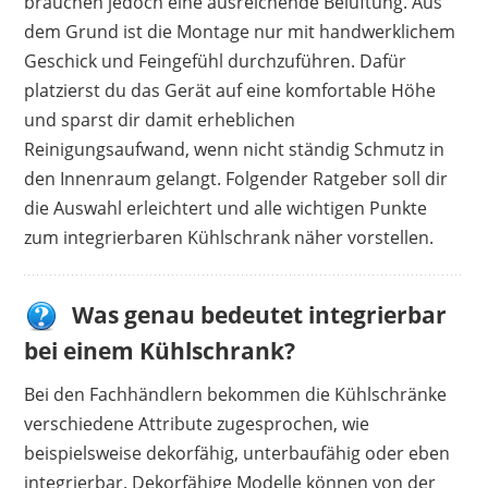
brauchen jedoch eine ausreichende Belüftung. Aus
helle Beleuchtung
dem Grund ist die Montage nur mit handwerklichem
leise im Betrieb
Geschick und Feingefühl durchzuführen. Dafür
einfach zu reinigen
platzierst du das Gerät auf eine komfortable Höhe
gute Kühlleistung
und sparst dir damit erheblichen
Reinigungsaufwand, wenn nicht ständig Schmutz in
Nachteile
den Innenraum gelangt. Folgender Ratgeber soll dir
bildet Eis an der Rückwand
die Auswahl erleichtert und alle wichtigen Punkte
Türablage mangelhaft
zum integrierbaren Kühlschrank näher vorstellen.
Was genau bedeutet integrierbar
bei einem Kühlschrank?
Bei den Fachhändlern bekommen die Kühlschränke
verschiedene Attribute zugesprochen, wie
beispielsweise dekorfähig, unterbaufähig oder eben
integrierbar. Dekorfähige Modelle können von der