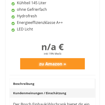
Kühlteil 145 Liter
ohne Gefrierfach
Hydrofresh
Energieeffizienzklasse A++
LED Licht
n/a €
SIEMENS
478,00 €
*
inkl 19% MwSt
Beschreibung
Kundenmeinungen / Einschätzung
Der Bosch Einbaukühlschrank bietet dir ein