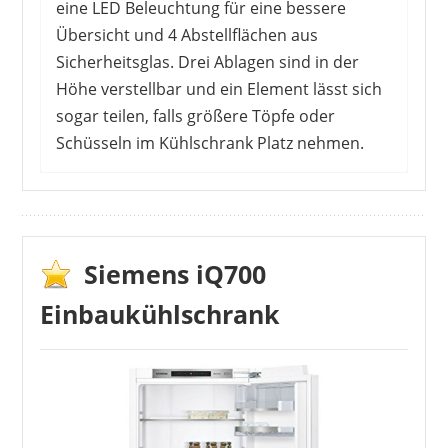
eine LED Beleuchtung für eine bessere
Übersicht und 4 Abstellflächen aus
Sicherheitsglas. Drei Ablagen sind in der
Höhe verstellbar und ein Element lässt sich
sogar teilen, falls größere Töpfe oder
Schüsseln im Kühlschrank Platz nehmen.
In den Kundenmeinungen ist von einer genauen
Digitalanzeige die Rede. Der Kühlschrank
überzeugt also mit seiner Leistung und vor
allem mit seinem leisen Betrieb. Optisch ist sehr
Siemens iQ700
unauffällig und lässt sich direkt in einen
Einbaukühlschrank
Küchenschrank einbauen. Viele Nutzer
entscheiden sich für eine Festtür. Außerdem
wird die helle LED Beleuchtung gelobt, da sie
seitlich flach integriert ist und in jeden Bereich
scheint. Abzug gibt es teilweise bei der Montage,