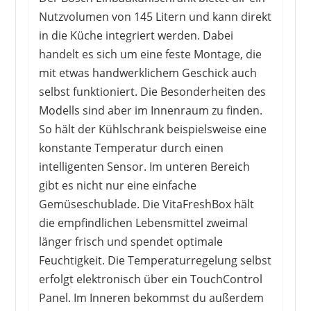
Nutzvolumen von 145 Litern und kann direkt
in die Küche integriert werden. Dabei
handelt es sich um eine feste Montage, die
mit etwas handwerklichem Geschick auch
selbst funktioniert. Die Besonderheiten des
NEFF
567,00 €
549,00 €
*
Modells sind aber im Innenraum zu finden.
So hält der Kühlschrank beispielsweise eine
konstante Temperatur durch einen
intelligenten Sensor. Im unteren Bereich
gibt es nicht nur eine einfache
1
2
3
4
5
6
7
8
9
Gemüseschublade. Die VitaFreshBox hält
10
>
die empfindlichen Lebensmittel zweimal
länger frisch und spendet optimale
Feuchtigkeit. Die Temperaturregelung selbst
erfolgt elektronisch über ein TouchControl
Panel. Im Inneren bekommst du außerdem