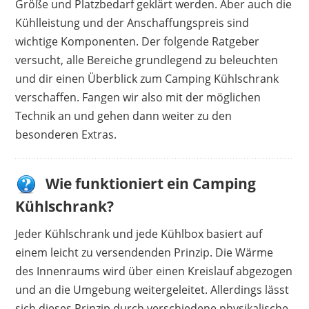
Größe und Platzbedarf geklärt werden. Aber auch die
Vorteile
Kühlleistung und der Anschaffungspreis sind
wichtige Komponenten. Der folgende Ratgeber
gute Verarbeitung
versucht, alle Bereiche grundlegend zu beleuchten
schnelle Kühlleistung
und dir einen Überblick zum Camping Kühlschrank
teilbarer Deckel
verschaffen. Fangen wir also mit der möglichen
robuste Seitengriffe
Technik an und gehen dann weiter zu den
besonderen Extras.
Nachteile
es bildet sich Kondenswasser
Wie funktioniert ein Camping
Lüfter können laut sein
Kühlschrank?
Jeder Kühlschrank und jede Kühlbox basiert auf
einem leicht zu versendenden Prinzip. Die Wärme
des Innenraums wird über einen Kreislauf abgezogen
und an die Umgebung weitergeleitet. Allerdings lässt
sich dieses Prinzip durch verschiedene physikalische