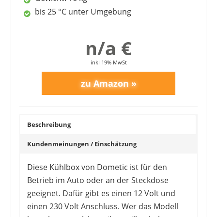
bis 25 °C unter Umgebung
Lüfter brummen
hält die Kälte bei 12 Volt schlecht
n/a €
inkl 19% MwSt
Beschreibung
Kundenmeinungen / Einschätzung
Diese Kühlbox von Dometic ist für den
Betrieb im Auto oder an der Steckdose
geeignet. Dafür gibt es einen 12 Volt und
einen 230 Volt Anschluss. Wer das Modell