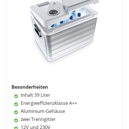
Wahlschalter. Von der Kühlleistung sind viele
Kunden sehr positiv überrascht. Sie vermissen
aber eine Lampe, die den Betrieb bestätigt.
Schließlich läuft das Modell sehr geräuscharm
und ist kaum zu hören.
Vorteile
drei Betriebsarten
viel Platz
schnelles Kühlen
sehr leistungsstark
keine Betriebsgeräusche
Besonderheiten
Inhalt 39 Liter
Energieeffizienzklasse A++
Nachteile
Aluminium-Gehäuse
keine Kontrolllampe für Betrieb
zwei Trenngitter
12V und 230V