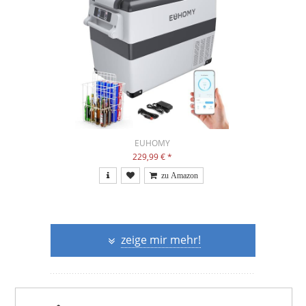
EUHOMY
229,99 €
*
zeige mir mehr!