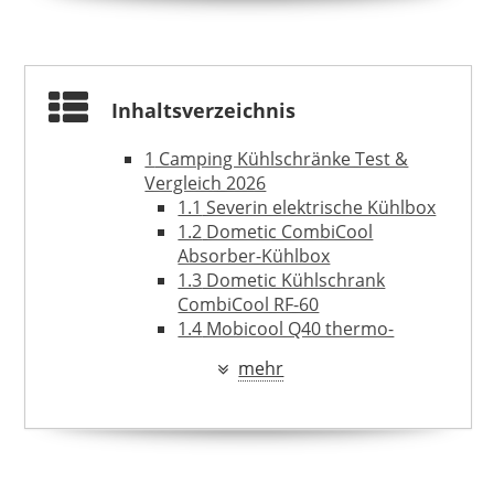
199,99 €
*
Inhaltsverzeichnis
1
Camping Kühlschränke Test &
Vergleich 2026
1.1
Severin elektrische Kühlbox
1.2
Dometic CombiCool
Absorber-Kühlbox
1.3
Dometic Kühlschrank
CombiCool RF-60
1.4
Mobicool Q40 thermo-
elektrische Kühlbox
mehr
2
Ratgeber: Besonderheiten am
WONEA
Camping Kühlschrank
79,95 €
69,95 €
*
2.1
Wie funktioniert ein Camping
Kühlschrank?
2.2
Die Anschlussmöglichkeiten: