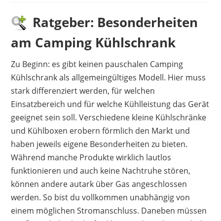
gerne beim Camping und in der Freizeit. Nach
etwa 2 bis 3 Stunden hat sie eine brauchbar
Ratgeber: Besonderheiten
niedrige Temperatur geschaffen. Trotzdem ist
am Camping Kühlschrank
der Betrieb abhängig von der
Umgebungstemperatur. Nur im Auto braucht
Zu Beginn: es gibt keinen pauschalen Camping
die Box etwas länger für ein kühles Ergebnis.
Kühlschrank als allgemeingültiges Modell. Hier muss
Wer also die Möglichkeit hat, sollte sie über den
stark differenziert werden, für welchen
Netzstecker betreiben. Der Lüfter gibt ein
Einsatzbereich und für welche Kühlleistung das Gerät
hörbares Geräusch von sich. Wie störend es
geeignet sein soll. Verschiedene kleine Kühlschränke
wirkt, ist von dem eigenen Empfinden abhängig.
und Kühlboxen erobern förmlich den Markt und
Besonders leise läuft die Box aber im Eco Modus
haben jeweils eigene Besonderheiten zu bieten.
und verbraucht zudem nur wenig Strom. Das
Während manche Produkte wirklich lautlos
Gehäuse ist laut Kundenmeinung sauber
funktionieren und auch keine Nachtruhe stören,
verarbeitet und macht einen sehr hochwertigen
können andere autark über Gas angeschlossen
Eindruck. Mit der Zeit bildet sich aber
werden. So bist du vollkommen unabhängig von
Kondenswasser im Inneren, sodass die Box
einem möglichen Stromanschluss. Daneben müssen
regelmäßig ausgewischt werden muss.