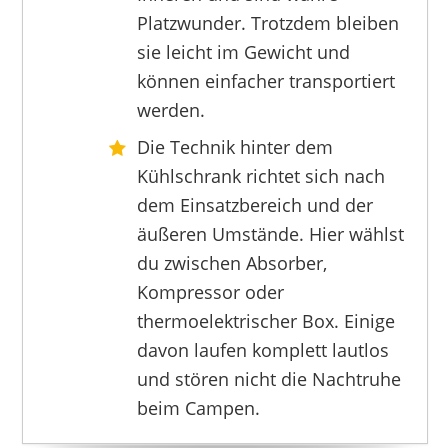
Platzwunder. Trotzdem bleiben
sie leicht im Gewicht und
TZS FIRST AUSTRIA
können einfacher transportiert
139,95 €
109,95 €
*
werden.
Die Technik hinter dem
Kühlschrank richtet sich nach
dem Einsatzbereich und der
äußeren Umstände. Hier wählst
du zwischen Absorber,
Kompressor oder
thermoelektrischer Box. Einige
davon laufen komplett lautlos
und stören nicht die Nachtruhe
beim Campen.
HCALORY