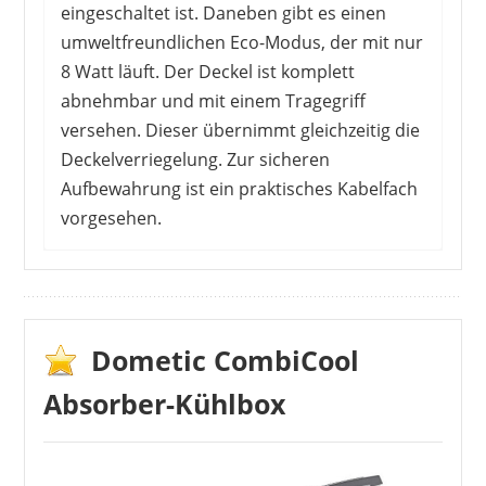
eingeschaltet ist. Daneben gibt es einen
umweltfreundlichen Eco-Modus, der mit nur
LLIVEKIT
8 Watt läuft. Der Deckel ist komplett
189,99 €
179,99 €
*
abnehmbar und mit einem Tragegriff
versehen. Dieser übernimmt gleichzeitig die
Deckelverriegelung. Zur sicheren
Aufbewahrung ist ein praktisches Kabelfach
vorgesehen.
Die Kunden finden sehr viele lobende Worte für
diese Box. Sie kann über mehrere Stunden
hinweg betrieben werden und überzeugt mit
einem leisen Geräuschpegel. Nur die Lüfter
Dometic CombiCool
geben ein leises Brummen von sich. Dabei
Absorber-Kühlbox
funktioniert der Anschluss über die Steckdose
einwandfrei Nur über 12 Volt im Auto entspricht
sie nicht ganze den Vorstellungen. Gerade bei
BOUGERV