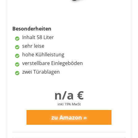
Vorteile
leiser Betrieb
Besonderheiten
großer Innenraum
schnelle Kühlleistung
Inhalt 58 Liter
auch Gasbetrieb
sehr leise
gutes Preis-Leistungs-Verhältnis
hohe Kühlleistung
verstellbare Einlegeböden
zwei Türablagen
Nachteile
muss immer gerade stehen
Kratzer schnell sichtbar
n/a €
inkl 19% MwSt