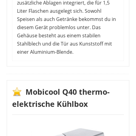
zusätzliche Ablagen integriert, die für 1,5
Liter Flaschen ausgelegt sich. Sowohl
Speisen als auch Getränke bekommst du in
diesem Gerät problemlos unter. Das
Gehäuse besteht aus einem stabilen
Stahlblech und die Tür aus Kunststoff mit
einer Aluminium-Blende.
Manche Kunden nutzen den kleinen
Kühlschrank im Wohnmobil, andere unterwegs.
Mit allen drei Betriebsarten erreicht er eine sehr
gute Kühlleistung. Darüber hinaus ist er gut zu
Mobicool Q40 thermo-
bedienen und der Türanschlag kann sogar
elektrische Kühlbox
umgebaut werden. Nach dem ersten
Einschalten ist die Kühlleistung nach etwa 5
Stunden erreicht. Die Umschaltung der
Betriebsmodi geht über einen einfachen