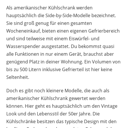
Kühlschrank ein Kompromiss zwischen
Als amerikanischer Kühlschrank werden
moderner Technik und dem klassischen Design.
hauptsächlich die Side-by-Side-Modelle bezeichnet.
Alle Füße sind verstellbar und machen das
Sie sind groß genug für einen gesamten
Justieren sehr einfach. Ebenso werden die
Wocheneinkauf, bieten einen eigenen Gefrierbereich
Verarbeitung und die Aufteilung des
und sind teilweise mit einem Eiswürfel- und
Innenraums gelobt. Nur das Gefrierfach ist
Wasserspender ausgestattet. Du bekommst quasi
manchen Kunden einfach zu klein.
alle Funktionen in nur einem Gerät, brauchst aber
genügend Platz in deiner Wohnung. Ein Volumen von
Vorteile
bis zu 500 Litern inklusive Gefrierteil ist hier keine
Retro Design
Seltenheit.
auffällige Lackierung
gute Aufteilung innen
Doch es gibt noch kleinere Modelle, die auch als
sparsamer Verbrauch
amerikanischer Kühlschrank gewertet werden
können. Hier geht es hauptsächlich um den Vintage
Look und den Lebensstil der 50er Jahre. Die
Nachteile
Kühlschränke besitzen das typische Design mit den
kleines Gefrierfach