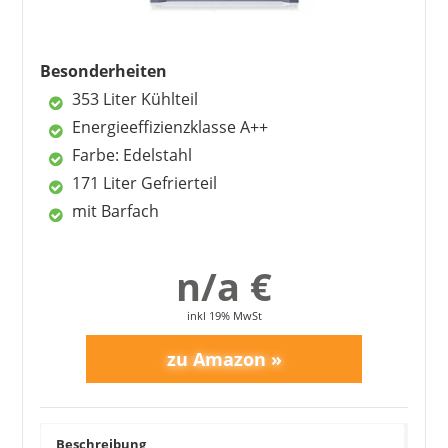
NoFrost
modernes Design
energieeffizient
Besonderheiten
353 Liter Kühlteil
Energieeffizienzklasse A++
Nachteile
Farbe: Edelstahl
keine verstellbaren Ablagen innen
171 Liter Gefrierteil
mit Barfach
n/a €
inkl 19% MwSt
Beschreibung