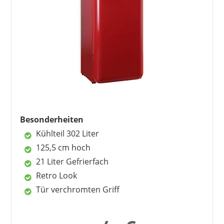
Flaschen lassen sich nur schwer aus dem
Barfach entnehmen.
Vorteile
mit Wasseranschluss
modernes Design
Abtauautomatik
Barfach
einfacher Aufbau
Besonderheiten
Kühlteil 302 Liter
Nachteile
125,5 cm hoch
Gefrierteil recht schmal
21 Liter Gefrierfach
Barfach nicht für zu große Flaschen
Retro Look
Tür verchromten Griff