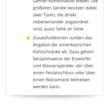
Gefrier-Kombination bieten. Die
BOSCH
größeren Geräte besitzen dabei
1649,00 €
*
zwei Türen, die direkt
nebeneinander angeordnet
sind, quasi Seite an Seite.
Zusatzfunktionen runden das
Angebot der amerikanischen
Kühlschränke ab. Dazu gehört
beispielsweise der Eiswürfel-
und Wasserspender, der über
einen Festanschluss oder über
einen Wassertank betrieben
werden kann.
BOMANN
699,00 €
649,00 €
*