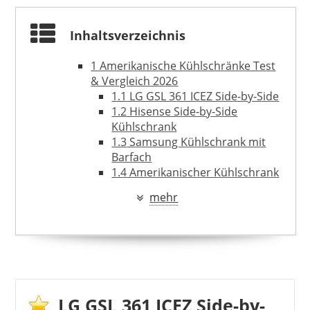
Inhaltsverzeichnis
1
Amerikanische Kühlschränke Test
& Vergleich 2026
1.1
LG GSL 361 ICEZ Side-by-Side
1.2
Hisense Side-by-Side
Kühlschrank
1.3
Samsung Kühlschrank mit
Barfach
1.4
Amerikanischer Kühlschrank
von Vintage Industries
mehr
2
Ratgeber: Besonderheiten am
HAIER
amerikanischen Kühlschrank
759,99 €
739,99 €
*
2.1
Side-by-Side-Kühlschrank –
Doppeltür und bis 600 Liter
Volumen
2.2
Amerikanischer Kühlschrank
im Retro Look – Stil der 50er
LG GSL 361 ICEZ Side-by-
Jahre