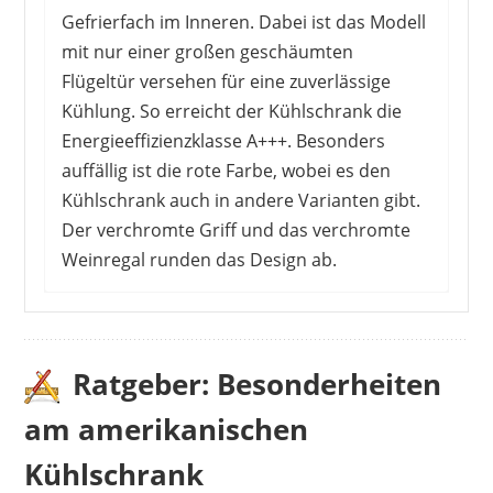
Gefrierfach im Inneren. Dabei ist das Modell
mit nur einer großen geschäumten
Flügeltür versehen für eine zuverlässige
Kühlung. So erreicht der Kühlschrank die
Energieeffizienzklasse A+++. Besonders
auffällig ist die rote Farbe, wobei es den
Kühlschrank auch in andere Varianten gibt.
Der verchromte Griff und das verchromte
Weinregal runden das Design ab.
Auch den Kunden geht es in erster Linie um den
Look des Kühlschranks. Er wird als sehr
amerikanisch beschrieben und ist ein echter
Ratgeber: Besonderheiten
Hingucker. Darüber hinaus überzeugt das
am amerikanischen
Modell mit einem geringen Energieverbrauch,
denn die Modelle der 50er Jahre hätten wohl
Kühlschrank
kaum die Klasse A++ geschafft. Damit ist der