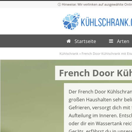
Startseite
Arten
Kühlschrank
»
French Door Kühlschrank mit Ei
French Door Küh
Der French Door Kühlschrank
großen Haushalten sehr belie
Gefrieren, versorgt dich mi
Aufteilung im Inneren. Entsc
oder dir ein Wassertank reic
Geräts, erfährst du in unse