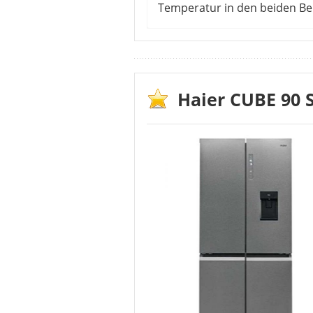
Temperatur in den beiden Be
Die Kunden sind vom schwarzen
funktioniert ohne Probleme und
schlank. Die Schublade für den
werden und eignet sich daher au
Haier CUBE 90 S
Allerdings setzt sich das Gerät
Lebensmittel und ist intellige
Vorteile
leiser Betrieb
schönes Design
hochwertige Qualität
großes Volumen
Schublade öffnet sich ei