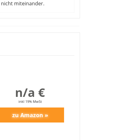
nicht miteinander.
n Samsung. Der Spender
erscheint das Design trotzdem
nn sie nach vorn gezogen
latz zur Lagerung von Eis.
eich zeigt sehr viel Platz für
den Betrieb als angenehm leise.
n/a €
inkl 19% MwSt
ich zu