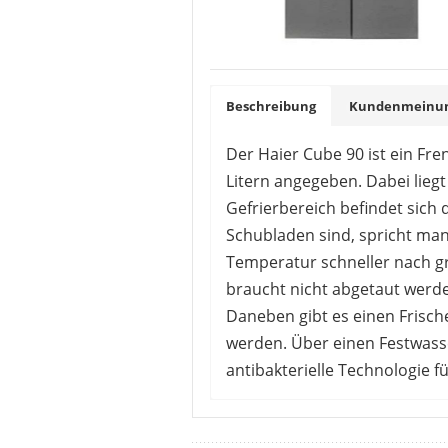
Beschreibung
Kundenmeinung
Der Haier Cube 90 ist ein Fr
Litern angegeben. Dabei lieg
Gefrierbereich befindet sich
Schubladen sind, spricht man
Temperatur schneller nach gr
braucht nicht abgetaut werden
Daneben gibt es einen Frisch
werden. Über einen Festwasser
antibakterielle Technologie 
Von den Kunden gibt es viele p
beseitigt und die Aromen der L