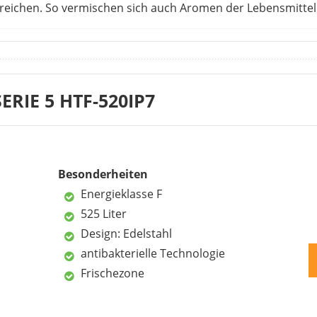
reichen. So vermischen sich auch Aromen der Lebensmittel 
 Design überzeugt und loben die hochwertige Qualität vo
 reicht für eine Familie vollkommen aus. Trotz der Größe 
 Gefrierbereich ist sehr leichtgängig. Ohne Kraftaufwand ka
ch für Senioren oder Kinder. Der Eiswürfelbereiter bietet P
ERIE 5 HTF-520IP7
 mit der Zeit zu, wie manche Kunden beschreiben. Der Kühlber
nt aufgeteilt über mehrere Ablagen. Die Kunden beschreiben 
Nachteile
Besonderheiten
Energieklasse F
525 Liter
Design: Edelstahl
antibakterielle Technologie
Spender setzt s
Frischezone
nfach