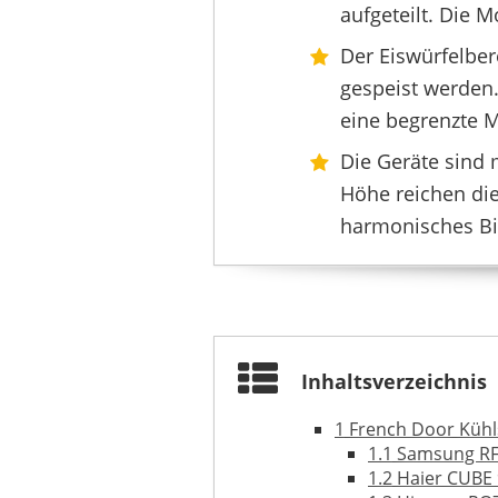
aufgeteilt. Die 
SAMSUNG
2498,90 €
1949,0
Der Eiswürfelbe
gespeist werden.
eine begrenzte M
Die Geräte sind 
Höhe reichen die
harmonisches Bil
Inhaltsverzeichnis
1
French Door Kühls
SAMSUNG
1.1
Samsung RF
1799,00 €
1678,9
1.2
Haier CUBE 