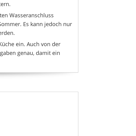
tern.
SAMSUNG
1449,00 €
*
sten Wasseranschluss
 Sommer. Es kann jedoch nur
erden.
Küche ein. Auch von der
ngaben genau, damit ein
HISENSE
00 €
864,80 €
*