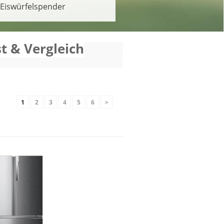
Eiswürfelspender
t & Vergleich
1
2
3
4
5
6
>