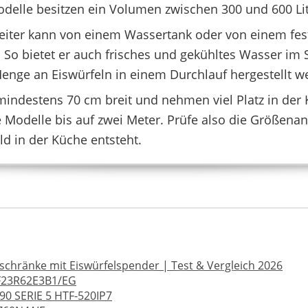
Modelle besitzen ein Volumen zwischen 300 und 600 Li
SAMSUNG
0 €
*
1494,90 €
*
reiter kann von einem Wassertank oder von einem fe
 So bietet er auch frisches und gekühltes Wasser im
enge an Eiswürfeln in einem Durchlauf hergestellt w
mindestens 70 cm breit und nehmen viel Platz in der 
 Modelle bis auf zwei Meter. Prüfe also die Größena
d in der Küche entsteht.
chränke mit Eiswürfelspender | Test & Vergleich 2026
HAIER
23R62E3B1/EG
0 €
*
759,99 €
739,99 €
*
999,
90 SERIE 5 HTF-520IP7