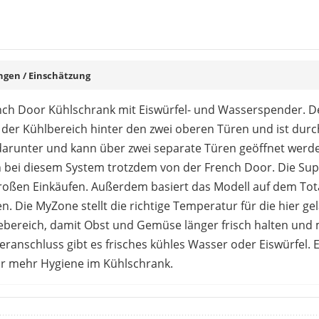
en / Einschätzung
ench Door Kühlschrank mit Eiswürfel- und Wasserspender. De
t der Kühlbereich hinter den zwei oberen Türen und ist dur
 darunter und kann über zwei separate Türen geöffnet werd
 bei diesem System trotzdem von der French Door. Die Supe
oßen Einkäufen. Außerdem basiert das Modell auf dem Tota
. Die MyZone stellt die richtige Temperatur für die hier ge
ebereich, damit Obst und Gemüse länger frisch halten und m
anschluss gibt es frisches kühles Wasser oder Eiswürfel. E
für mehr Hygiene im Kühlschrank.
ositive Bewertungen für das Modell. Schlechte Gerüche we
ebensmittel bleiben erhalten. Das Volumen ist ausreichend