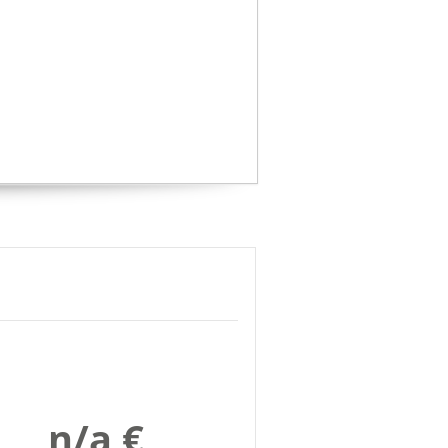
1
2
3
4
5
6
>
n/a €