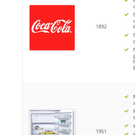
1892
1951