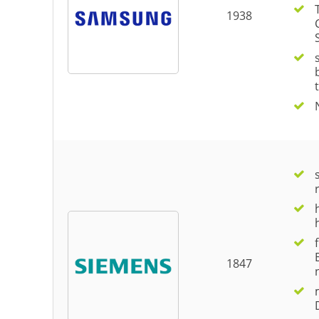
1938
s
t
1847