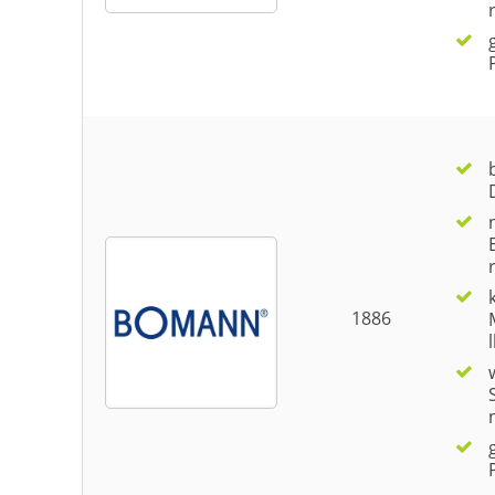
1886
l