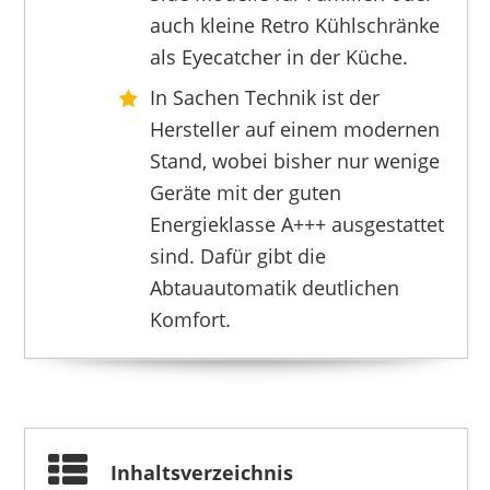
auch kleine Retro Kühlschränke
als Eyecatcher in der Küche.
EXQUISIT
309,95 €
279,95 €
*
In Sachen Technik ist der
Hersteller auf einem modernen
Stand, wobei bisher nur wenige
Geräte mit der guten
Energieklasse A+++ ausgestattet
sind. Dafür gibt die
Abtauautomatik deutlichen
Komfort.
Inhaltsverzeichnis
EXQUISIT