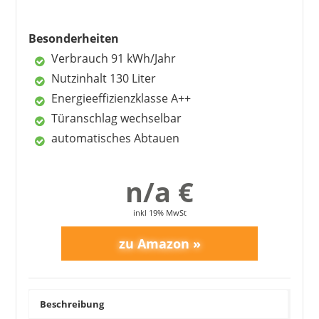
166,95 €
156,95 €
*
viel Platz innen
günstiger Preis
Besonderheiten
Energieeffizienz A++
Verbrauch 91 kWh/Jahr
Nutzinhalt 130 Liter
1
2
3
4
5
6
7
8
9
Energieeffizienzklasse A++
Nachteile
10
>
Türanschlag wechselbar
Türablagen zu niedrig
automatisches Abtauen
mehr Glasböden wünschenswert
n/a €
inkl 19% MwSt
Beschreibung