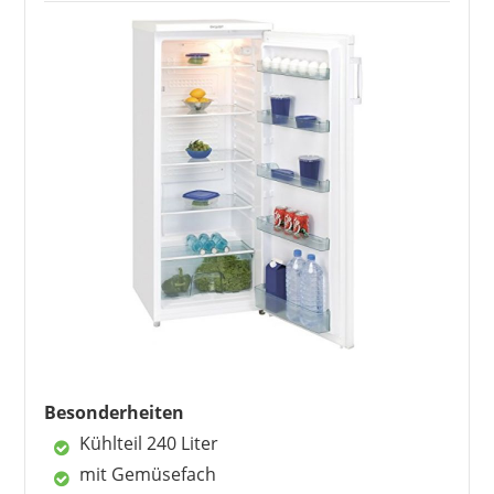
Kühlschränke bis A+++
3
Exquisit Kühlschrank Vergleich –
verschiedene Komfortklassen
3.1
Weitere Geräte von Exquisit –
auch Tisch- und
Weinkühlschränke
4
Kundenbewertungen – günstiger
Preis und Grundfunktionen
5
Das Unternehmen Exquisit – seit
1989 bekannt
6
FAQ – häufig gestellte Fragen
7
Stiftung Warentest & Ökotest 2026
EXQUISIT
229,95 €
189,95 €
*
Besonderheiten
Kühlteil 240 Liter
mit Gemüsefach