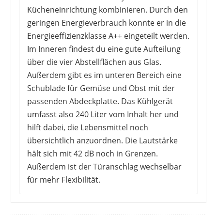
Kücheneinrichtung kombinieren. Durch den
geringen Energieverbrauch konnte er in die
Energieeffizienzklasse A++ eingeteilt werden.
Im Inneren findest du eine gute Aufteilung
über die vier Abstellflächen aus Glas.
EXQUISIT
319,95 €
299,95 €
*
Außerdem gibt es im unteren Bereich eine
Schublade für Gemüse und Obst mit der
passenden Abdeckplatte. Das Kühlgerät
umfasst also 240 Liter vom Inhalt her und
hilft dabei, die Lebensmittel noch
übersichtlich anzuordnen. Die Lautstärke
hält sich mit 42 dB noch in Grenzen.
Außerdem ist der Türanschlag wechselbar
für mehr Flexibilität.
Von den Kunden gibt es nur gute Meinungen zu
lesen. Der Kühlschrank macht optisch einen