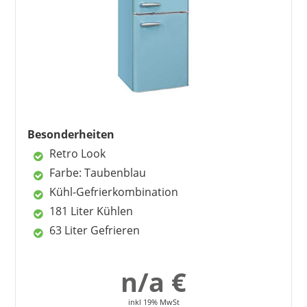
nutzen das Modell als Zweitgerät für den Keller.
Vorteile
sparsam mit Klasse A++
ideal als Zweitgerät
leise im Betrieb
solide Verarbeitung
Besonderheiten
Abtauautomatik
Retro Look
Farbe: Taubenblau
Nachteile
Kühl-Gefrierkombination
Beleuchtung zu dunkel
181 Liter Kühlen
Türanschlag kompliziert zu wechseln
63 Liter Gefrieren
n/a €
inkl 19% MwSt