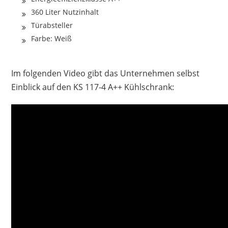
360 Liter Nutzinhalt
Türabsteller
Farbe: Weiß
Im folgenden Video gibt das Unternehmen selbst
Einblick auf den KS 117-4 A++ Kühlschrank: