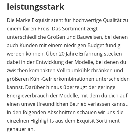
Flair. Nur das Auspacken scheint etwas
leistungsstark
anstrengend und aufwendig zu sein. Die Farbe
in taubenblau wirkt leicht Türkis und ist ein
Die Marke Exquisit steht für hochwertige Qualität zu
wahrer Hingucker. Vor allem deswegen geben
einem fairen Preis. Das Sortiment zeigt
viele Kunden eine positive Bewertung ab. Nur
unterschiedliche Größen und Bauweisen, bei denen
der Türanschlag kann nicht gewechselt werden.
auch Kunden mit einem niedrigen Budget fündig
werden können. Über 20 Jahre Erfahrung stecken
Vorteile
dabei in der Entwicklung der Modelle, bei denen du
Retro Look
zwischen kompakten Vollraumkühlschränken und
hochwertige Verarbeitung
größeren Kühl-Gefrierkombinationen unterscheiden
Energieklasse A++
kannst. Darüber hinaus überzeugt der geringe
geräumige Aufteilung
Energieverbrauch der Modelle, mit dem du dich auf
gutes Preis-Leistungs-Verhältnis
einen umweltfreundlichen Betrieb verlassen kannst.
In den folgenden Abschnitten schauen wir uns die
Nachteile
einzelnen Highlights aus dem Exquisit Sortiment
genauer an.
kein wechselbarer Türanschlag