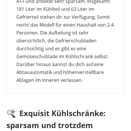
A++ und arbeitet sehr sparsam. Insgesamt
181 Liter im Kühlteil und 63 Liter im
Gefrierteil stehen dir zur Verfügung. Somit
reicht das Modell für einen Haushalt von 2-4
Personen. Die Aufteilung ist sehr
übersichtlich, die Gefrierschubladen
durchsichtig und es gibt es eine
Gemüseschublade im Kühlschrank selbst.
Darüber hinaus kannst du dich auf eine
Abtauautomatik und höhenverstellbare
Ablagen im Inneren verlassen.
Die Kunden haben sehr positive Meinungen zu
diesem Modell. So ist der Kühlschrank sehr leise
im Betrieb und sehr ansprechend von der Optik
Exquisit Kühlschränke:
her. Das Preis-Leistungs-Verhältnis stimmt also.
sparsam und trotzdem
Der Look erinnert etwas an das amerikanische