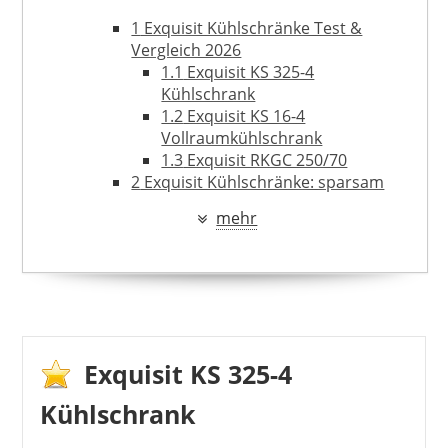
219,95 €
199,95 €
*
1
Exquisit Kühlschränke Test &
Vergleich 2026
1.1
Exquisit KS 325-4
Kühlschrank
1.2
Exquisit KS 16-4
Vollraumkühlschrank
1.3
Exquisit RKGC 250/70
2
Exquisit Kühlschränke: sparsam
und trotzdem leistungsstark
mehr
2.1
Überwiegend Stand- und
Einbaugeräte – ideal als
Zweitkühlschrank
2.2
Übersichtlicher Aufbau im
Inneren – mit
höhenverstellbaren Glasablagen
2.3
Weitere Besonderheiten –
EXQUISIT
Exquisit KS 325-4
Abtauautomatik und No Frost
419,95 €
349,95 €
*
2.4
Spezielle Designs – Retro
Kühlschrank
Kühlschränke von Exquisit
2.5
Gute Energieklassen –