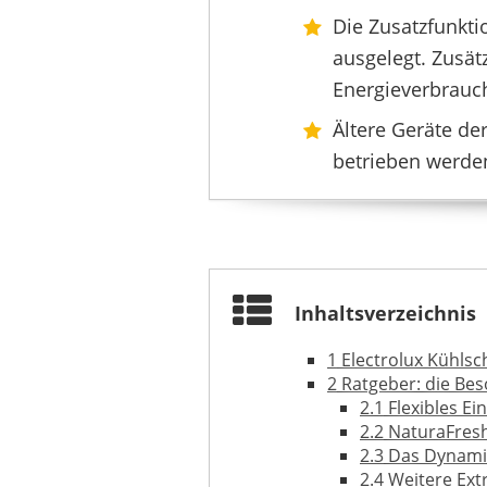
28,99 €
28,16 
Die Zusatzfunkti
ausgelegt. Zusät
Energieverbrauc
Ältere Geräte d
betrieben werden
Inhaltsverzeichnis
1
Electrolux Kühlsc
2
Ratgeber: die Bes
ELECTROLUX
2.1
Flexibles E
530,82 €
*
2.2
NaturaFresh
2.3
Das Dynamic
2.4
Weitere Extr