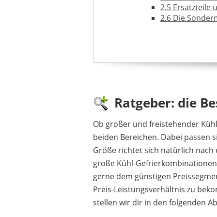
2.5
Ersatzteile 
2.6
Die Sonderm
3
Electrolux Kühlsc
3.1
Weitere Ger
4
Bewertungen – üb
5
Das Unternehmen 
6
FAQ – häufig geste
6.1
Weiterführ
Ratgeber: die B
Ob großer und freistehender Kühl
beiden Bereichen. Dabei passen 
Größe richtet sich natürlich nac
große Kühl-Gefrierkombinationen 
gerne dem günstigen Preissegment
Preis-Leistungsverhältnis zu bek
stellen wir dir in den folgenden A