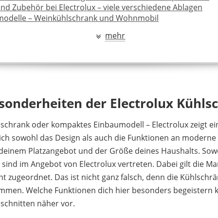
und Zubehör bei Electrolux – viele verschiedene Ablagen
odelle – Weinkühlschrank und Wohnmobil
hrank Vergleich
mehr
äte von Electrolux – Kochen, Kleingeräte und Staubsauger
erwiegend positiv
Electrolux – Konzern aus Schweden
llte Fragen
endes
esonderheiten der Electrolux Kühls
schrank oder kompaktes Einbaumodell – Electrolux zeigt e
sich sowohl das Design als auch die Funktionen an modern
h deinem Platzangebot und der Größe deines Haushalts. Sowo
sind im Angebot von Electrolux vertreten. Dabei gilt die M
 zugeordnet. Das ist nicht ganz falsch, denn die Kühlsch
ommen. Welche Funktionen dich hier besonders begeistern 
bschnitten näher vor.