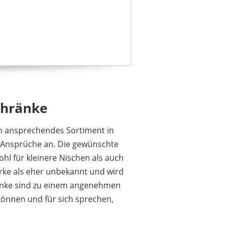
1
2
3
4
5
6
7
8
>
chränke
in ansprechendes Sortiment in
e Ansprüche an. Die gewünschte
hl für kleinere Nischen als auch
arke als eher unbekannt und wird
ränke sind zu einem angenehmen
können und für sich sprechen,