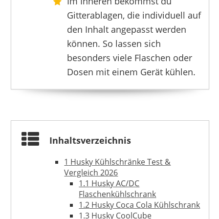
Im Inneren bekommst du
Gitterablagen, die individuell auf
den Inhalt angepasst werden
°CUBES
199,75 €
*
können. So lassen sich
besonders viele Flaschen oder
Dosen mit einem Gerät kühlen.
Inhaltsverzeichnis
1
Husky Kühlschränke Test &
Vergleich 2026
1.1
Husky AC/DC
Flaschenkühlschrank
1.2
Husky Coca Cola Kühlschrank
°CUBES
1.3
Husky CoolCube