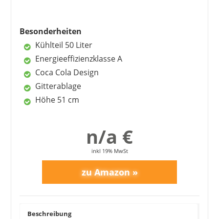
Vorteile
Besonderheiten
sparsamer Betrieb
Kühlteil 50 Liter
Coca Cola Design
wechselbarer Türanschlag
Energieeffizienzklasse A
variable Ablagen
Coca Cola Design
gute Kühlleistung
Gitterablage
Höhe 51 cm
Nachteile
n/a €
Beleuchtung zu dunkel
Gitter biegen sich bei voller Last
inkl 19% MwSt
Beschreibung