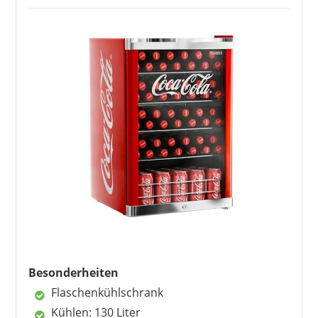
sogar ganze Getränkekisten Platz haben.
Außerdem können die Flaschen liegen oder
stehend gelagert werden. Die Innenbeleuchtung
wird als effektvoll beschrieben und der Betrieb
funktioniert recht geräuscharm. Nur das
Anspringen des Motors ist etwas zu hören.
Dafür reicht die Kühlleistung aus, selbst bei
wärmeren Temperaturen im Sommer.
Vorteile
leise im Betrieb
AC/DC Design
Effektbeleuchtung
auch für Getränkekisten geeignet
Energieeffizienz A+
Besonderheiten
Flaschenkühlschrank
Kühlen: 130 Liter
Nachteile