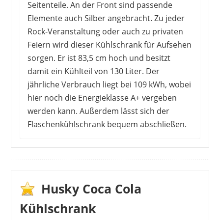
Seitenteile. An der Front sind passende
Elemente auch Silber angebracht. Zu jeder
Rock-Veranstaltung oder auch zu privaten
Feiern wird dieser Kühlschrank für Aufsehen
sorgen. Er ist 83,5 cm hoch und besitzt
damit ein Kühlteil von 130 Liter. Der
jährliche Verbrauch liegt bei 109 kWh, wobei
hier noch die Energieklasse A+ vergeben
werden kann. Außerdem lässt sich der
Flaschenkühlschrank bequem abschließen.
Ob für einen Partyraum oder den Keller – die
Kunden sind von diesem Kühlschrank
überzeugt. Das Design wird zu einem echten
Hingucker und die Partygäste können sich
Husky Coca Cola
selbst mit Getränke bedienen. Dabei lassen sich
Kühlschrank
die Einlegeböden individuell anpassen, dass