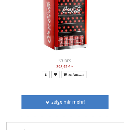
°CUBES
398,45 €
*
zeige mir mehr!