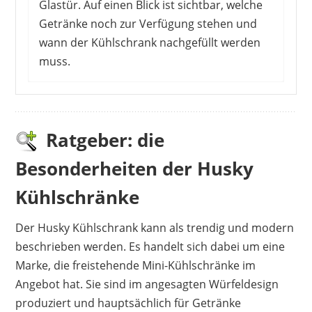
Glastür. Auf einen Blick ist sichtbar, welche
Getränke noch zur Verfügung stehen und
wann der Kühlschrank nachgefüllt werden
muss.
Manche Kunden nutzen das Modell zusätzlichen
Kühlschrank für den Sommer, andere eher für
Partys. Leistung und Fassungsvermögen
Ratgeber: die
werden als ausreichend beschrieben. Auf fünf
Besonderheiten der Husky
verschiedenen Stufen kann die Temperatur
eingestellt werden. Von der Größe her reicht
Kühlschränke
das Gerät für einen Haushalt mit zwei Personen.
Das übliche Brummen während des Betriebs
Der Husky Kühlschrank kann als trendig und modern
musst du jedoch in Kauf nehmen. Manche
beschrieben werden. Es handelt sich dabei um eine
Kunden würden den Kühlschrank sogar als
Marke, die freistehende Mini-Kühlschränke im
recht laut bezeichnen. Ins Auge fällt natürlich
Angebot hat. Sie sind im angesagten Würfeldesign
das klassische Coca Cola Design. Allerdings
produziert und hauptsächlich für Getränke