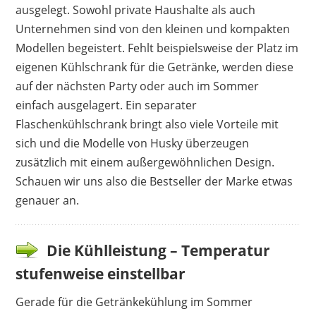
könnte der Innenraum noch beleuchtet sein,
ausgelegt. Sowohl private Haushalte als auch
um die Getränke besser in Szene zu setzen.
Unternehmen sind von den kleinen und kompakten
Modellen begeistert. Fehlt beispielsweise der Platz im
Vorteile
eigenen Kühlschrank für die Getränke, werden diese
5 Temperaturstufen
auf der nächsten Party oder auch im Sommer
cooles Design
einfach ausgelagert. Ein separater
Größe ausreichend
Flaschenkühlschrank bringt also viele Vorteile mit
mit Ablage innen
sich und die Modelle von Husky überzeugen
zusätzlich mit einem außergewöhnlichen Design.
Nachteile
Schauen wir uns also die Bestseller der Marke etwas
genauer an.
lauter Betrieb
keine Innenbeleuchtung
Die Kühlleistung – Temperatur
stufenweise einstellbar
Gerade für die Getränkekühlung im Sommer